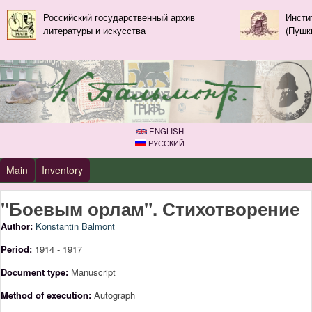
Skip to main content
Российский государственный архив
Инсти
литературы и искусства
(Пушк
ENGLISH
РУССКИЙ
Primary_tsvetaeva for Konstantin Balmont
Main
Inventory
"Боевым орлам". Стихотворение
Author:
Konstantin Balmont
Period:
1914 - 1917
Document type:
Manuscript
Method of execution:
Autograph